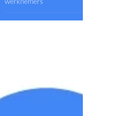
Tips voor privacy
awereness bij al je
werknemers