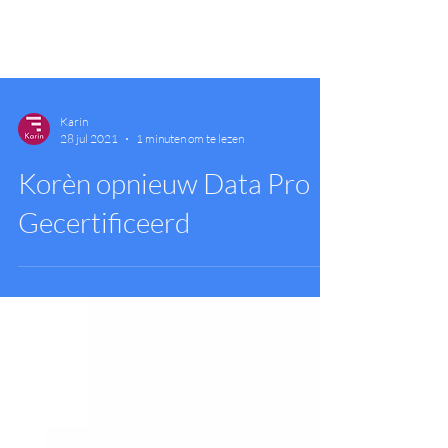
Karin
28 jul 2021
1 minuten om te lezen
Korèn opnieuw Data Pro
Gecertificeerd