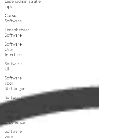
Ledenadministratie
Tips
Cursus
Software
Ledenbeheer
Software
Software
User
Interface
Software
UI
Software
voor
Stichtingen
Software
UX
Software
User
Experience
Software
voor