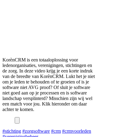
KorènCRM is een totaaloplossing voor
ledenorganisaties, verenigingen, stichtingen en
de zorg. In deze video krijg je een korte indruk
van de breedte van KorènCRM. Lukt het je niet
om je leden te behouden of te groeien of is je
software niet AVG proof? Of sluit je software
niet goed aan op je processen en is software
landschap versplinterd? Misschien zijn wij wel
een match voor jou. Klik hieronder om daar
achter te komen.
#stichting
#zorgsoftware
#crm
#crmvoorleden
#verenigingbeheer