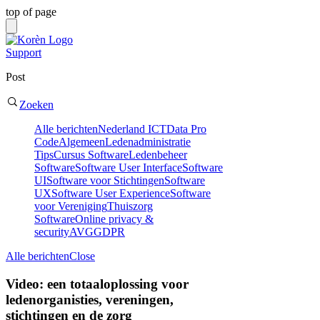
top of page
Support
Post
Zoeken
Alle berichten
Nederland ICT
Data Pro
Code
Algemeen
Ledenadministratie
Tips
Cursus Software
Ledenbeheer
Software
Software User Interface
Software
UI
Software voor Stichtingen
Software
UX
Software User Experience
Software
voor Vereniging
Thuiszorg
Software
Online privacy &
security
AVG
GDPR
Alle berichten
Close
Video: een totaaloplossing voor
ledenorganisties, vereningen,
stichtingen en de zorg