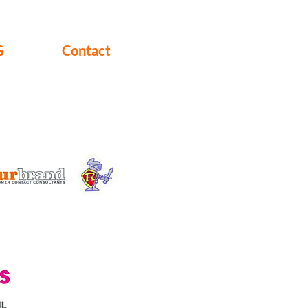
G
Contact