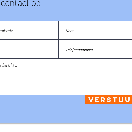
contact op
Verstuu