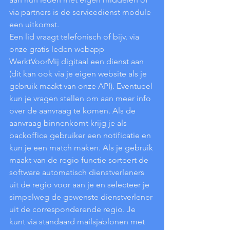
via partners is de servicedienst module 
een uitkomst. 
Een lid vraagt telefonisch of bijv. via 
onze gratis leden webapp 
WerktVoorMij digitaal een dienst aan 
(dit kan ook via je eigen website als je 
gebruik maakt van onze API). Eventueel 
kun je vragen stellen om aan meer info 
over de aanvraag te komen. Als de 
aanvraag binnenkomt krijg je als 
backoffice gebruiker een notificatie en 
kun je een match maken. Als je gebruik 
maakt van de regio functie sorteert de 
software automatisch dienstverleners 
uit de regio voor aan je en selecteer je 
simpelweg de gewenste dienstverlener 
uit de corresponderende regio. Je 
kunt via standaard mailsjablonen met 