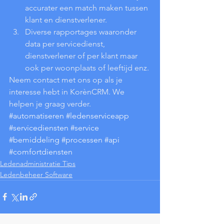
accurater een match maken tussen 
klant en dienstverlener. 
Diverse rapportages waaronder 
data per servicedienst, 
dienstverlener of per klant maar 
ook per woonplaats of leeftijd enz.
Neem contact met ons op als je 
interesse hebt in KorènCRM. We 
helpen je graag verder. 
#automatiseren
#ledenserviceapp
#servicediensten
#service
#bemiddeling
#processen
#api
#comfortdiensten
Ledenadministratie Tips
Ledenbeheer Software