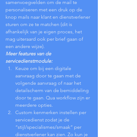
samenvoegvelden om de mail te 
personaliseren met een druk op de 
knop mails naar klant en dienstverlener 
sturen om ze te matchen (dit is 
afhankelijk van je eigen proces, het 
mag uiteraard ook per brief gaan of 
een andere wijze). 
Meer features van de 
servicedienstmodule:
Keuze om bij een digitale 
aanvraag door te gaan met de 
volgende aanvraag of naar het 
detailscherm van de bemiddeling 
door te gaan. Qua workflow zijn er 
meerdere opties.
Custom kenmerken instellen per 
servicedienst zodat je de 
“stijl/specialismes/smaak” per 
dienstverlener kan zien. Zo kun je 