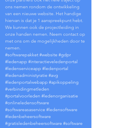
ons nemen rondom de ontwikkeling 
van een nieuwe website. Het handige 
hiervan is dat je 1 aanspreekpunt hebt. 
We kunnen ook de projectleiding in 
onze handen nemen. Neem contact op 
met ons om de mogelijkheden door te 
nemen. 
#softwarepakket
#website
#gdpr
#ledenapp
#interactieveledenportal
#ledenserviceapp
#ledenportal
#ledenadministyratie
#avg
#ledenportalwebapp
#apikoppeling
#verbindingmetleden
#portalvoorleden
#ledenorganisatie
#onlineledensoftware
#softwareasaservice
#ledensoftware
#ledenbeheersoftware
#gratisledenbeheersoftware
#software