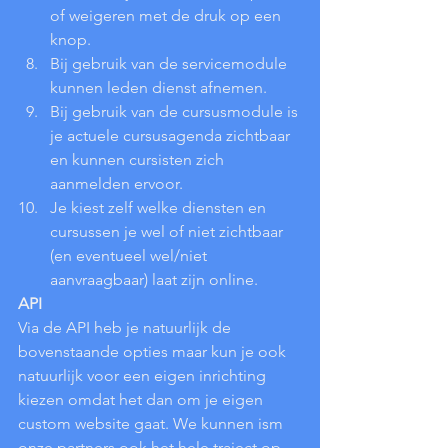
of weigeren met de druk op een 
knop. 
Bij gebruik van de servicemodule 
kunnen leden dienst afnemen.
Bij gebruik van de cursusmodule is 
je actuele cursusagenda zichtbaar 
en kunnen cursisten zich 
aanmelden ervoor.
Je kiest zelf welke diensten en 
cursussen je wel of niet zichtbaar 
(en eventueel wel/niet 
aanvraagbaar) laat zijn online.
API
Via de API heb je natuurlijk de 
bovenstaande opties maar kun je ook 
natuurlijk voor een eigen inrichting 
kiezen omdat het dan om je eigen 
custom website gaat. We kunnen ism 
onze partners ook het hele traject op 