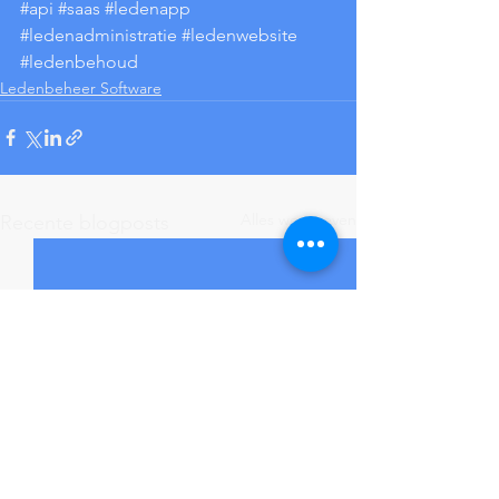
#api
#saas
#ledenapp
#ledenadministratie
#ledenwebsite
#ledenbehoud
Ledenbeheer Software
Alles weergeven
Recente blogposts