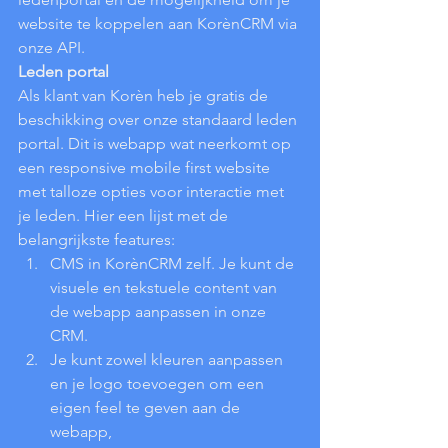
website te koppelen aan KorènCRM via 
onze API.
Leden portal
Als klant van Korèn heb je gratis de 
beschikking over onze standaard leden 
portal. Dit is webapp wat neerkomt op 
een responsive mobile first website 
met talloze opties voor interactie met 
je leden. Hier een lijst met de 
belangrijkste features:
CMS in KorènCRM zelf. Je kunt de 
visuele en tekstuele content van 
de webapp aanpassen in onze 
CRM.
Je kunt zowel kleuren aanpassen 
en je logo toevoegen om een 
eigen feel te geven aan de 
webapp,