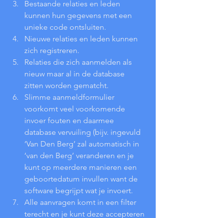
Bestaande relaties en leden 
kunnen hun gegevens met een 
unieke code ontsluiten.
Nieuwe relaties en leden kunnen 
zich registreren.
Relaties die zich aanmelden als 
nieuw maar al in de database 
zitten worden gematcht.
Slimme aanmeldformulier 
voorkomt veel voorkomende 
invoer fouten en daarmee 
database vervuiling (bijv. ingevuld 
‘Van Den Berg’ zal automatisch in 
‘van den Berg’ veranderen en je 
kunt op meerdere manieren een 
geboortedatum invullen want de 
software begrijpt wat je invoert.
Alle aanvragen komt in een filter 
terecht en je kunt deze accepteren 