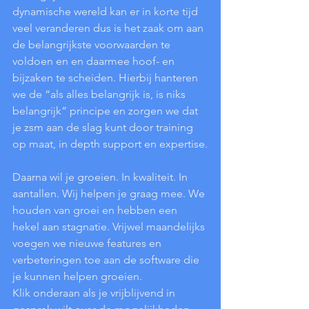
dynamische wereld kan er in korte tijd 
veel veranderen dus is het zaak om aan 
de belangrijkste voorwaarden te 
voldoen en en daarmee hoof- en 
bijzaken te scheiden. Hierbij hanteren 
we de “als alles belangrijk is, is niks 
belangrijk” principe en zorgen we dat 
je zsm aan de slag kunt door training 
op maat, in depth support en expertise.
Daarna wil je groeien. In kwaliteit. In 
aantallen. Wij helpen je graag mee. We 
houden van groei en hebben een 
hekel aan stagnatie. Vrijwel maandelijks 
voegen we nieuwe features en 
verbeteringen toe aan de software die 
je kunnen helpen groeien.
Klik onderaan als je vrijblijvend in 