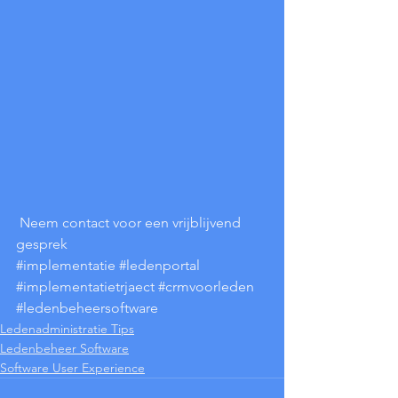
Neem contact voor een vrijblijvend 
gesprek
#implementatie
#ledenportal
#implementatietrjaect
#crmvoorleden
#ledenbeheersoftware
Ledenadministratie Tips
Ledenbeheer Software
Software User Experience