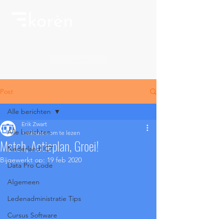
Support
Post
Alle berichten
Erik Zwart
Alle berichten
1 minuten om te lezen
Match, Actieplan, Groei!
Nederland ICT
Bijgewerkt op:
19 feb 2020
Data Pro Code
Algemeen
Ledenadministratie Tips
Cursus Software