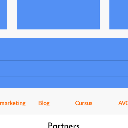
De Led
5 Tips om effectiever thuis te werken
lmarketing
Blog
Cursus
AV