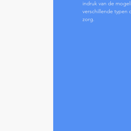
indruk van de mogel
verschillende typen o
zorg.