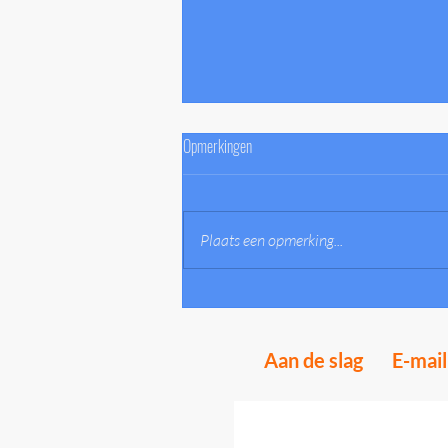
Opmerkingen
Plaats een opmerking...
5 Tips voor ledenbehoud tijdens corona
Aan de slag
E-mai