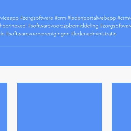
rviceapp
#zorgsoftware
#crm
#ledenportalwebapp
#crm
heerinexcel
#softwarevoorzzpbemiddeling
#zorgsoftwar
le
#softwarevoorverenigingen
#ledenadministratie