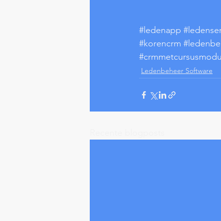
#ledenapp
#ledense
#korencrm
#ledenbe
#crmmetcursusmodu
Ledenbeheer Software
Recente blogposts