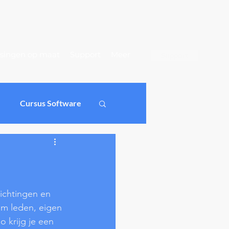
singen op maat
Support
Meer
Support
Cursus Software
ichtingen
oftware
ichtingen en 
om leden, eigen 
 krijg je een 