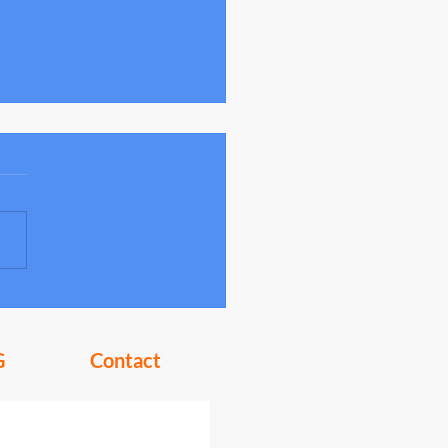
encheck Plus
G
Contact