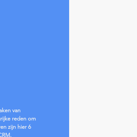
aken van 
rijke reden om 
n zijn hier 6 
nCRM.