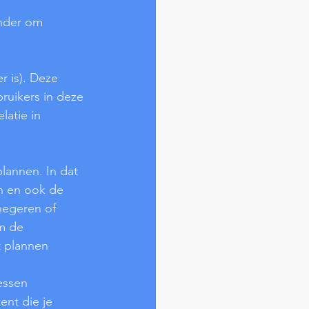
inder om 
r is). Deze 
bruikers in deze 
atie in 
lannen. In dat 
en en ook de 
 negeren of 
rm de 
t plannen 
essen 
ent die je 