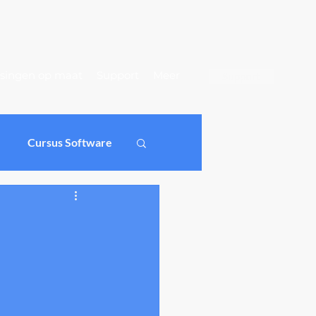
singen op maat
Support
Meer
Support
Cursus Software
ichtingen
oftware