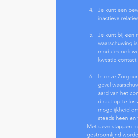
Je kunt een bew
inactieve relatie
Je kunt bij een 
waarschuwing is 
modules ook wete
kwestie contact
In onze Zorgbure
geval waarschuwt
aard van het con
direct op te los
mogelijkheid om 
steeds heen en 
Met deze stappen he
gestroomlijnd worden