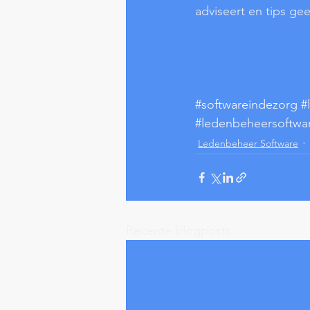
adviseert en tips gee
#softwareindezorg
#
#ledenbeheersoftwa
Ledenbeheer Software
Recente blogposts