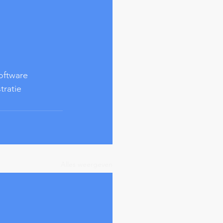
oftware
tratie
Alles weergeven