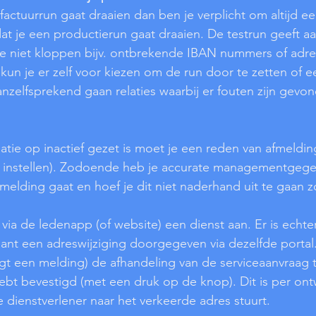
actuurrun gaat draaien dan ben je verplicht om altijd ee
at je een productierun gaat draaien. De testrun geeft aan
ie niet kloppen bijv. ontbrekende IBAN nummers of adr
kun je er zelf voor kiezen om de run door te zetten of e
anzelfsprekend gaan relaties waarbij er fouten zijn gevo
.
tie op inactief gezet is moet je een reden van afmeldin
lf instellen). Zodoende heb je accurate managementgegev
melding gaat en hoef je dit niet naderhand uit te gaan 
 via de ledenapp (of website) een dienst aan. Er is echte
lant een adreswijziging doorgegeven via dezelfde portal
ijgt een melding) de afhandeling van de serviceaanvraag t
ebt bevestigd (met een druk op de knop). Dit is per ont
e dienstverlener naar het verkeerde adres stuurt.