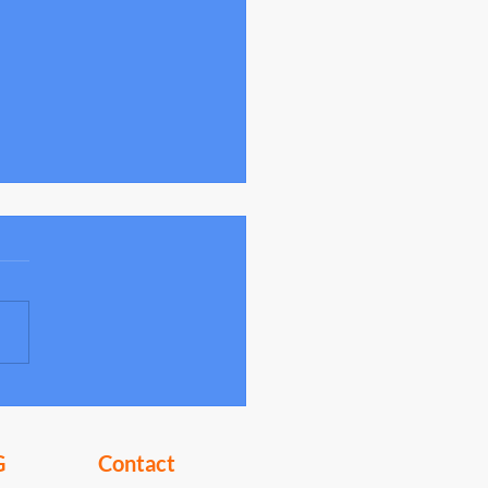
encheck Plus
G
Contact