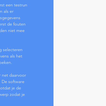
rst een testrun 
 als er 
esgegevens 
erst de fouten 
nden niet mee 
g selecteren 
ens als het 
zoeken.
r net daarvoor 
. De software 
otdat je de 
werp zodat je 