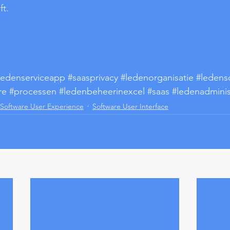
ft.
ledenserviceapp
#saasprivacy
#ledenorganisatie
#ledens
re
#processen
#ledenbeheerinexcel
#saas
#ledenadminis
Software User Experience
Software User Interface