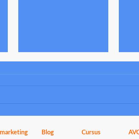
De Led
5 Tips om effectiever thuis te werken
lmarketing
Blog
Cursus
AV