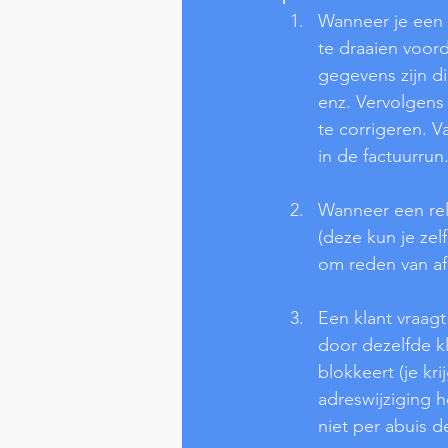
Wanneer je een f
te draaien voord
gegevens zijn d
enz. Vervolgens 
te corrigeren. V
in de factuurrun
Wanneer een rela
(deze kun je ze
om reden van af
Een klant vraagt
door dezelfde k
blokkeert (je kr
adreswijziging h
niet per abuis d