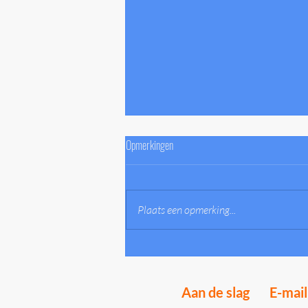
Opmerkingen
Plaats een opmerking...
5 Tips voor ledenbehoud tijdens corona
Aan de slag
E-mai