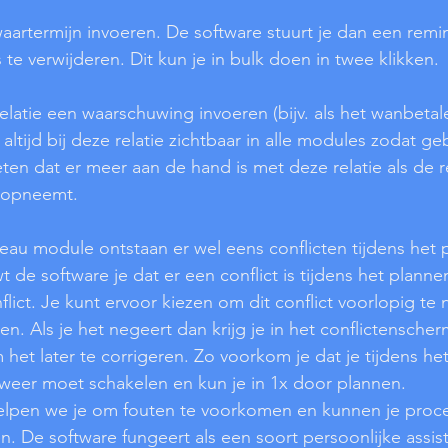
aartermijn invoeren. De software stuurt je dan een rem
s te verwijderen. Dit kun je in bulk doen in twee klikken.
relatie een waarschuwing invoeren (bijv. als het wanbetale
altijd bij deze relatie zichtbaar in alle modules zodat ge
n dat er meer aan de hand is met deze relatie als de rel
 opneemt.
au module ontstaan er wel eens conflicten tijdens het p
 de software je dat er een conflict is tijdens het plann
flict. Je kunt ervoor kiezen om dit conflict voorlopig te
sen. Als je het negeert dan krijg je in het conflictensche
het later te corrigeren. Zo voorkom je dat je tijdens he
weer moet schakelen en kun je in 1x door plannen.
lpen we je om fouten te voorkomen en kunnen je proc
. De software fungeert als een soort persoonlijke assist