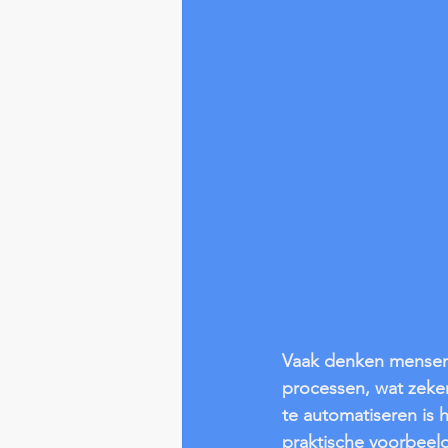
Vaak denken mensen b
processen, wat zeker
te automatiseren is h
praktische voorbeel