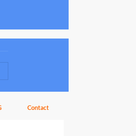
 een data driven plaform voor de
ustomer journey
G
Contact