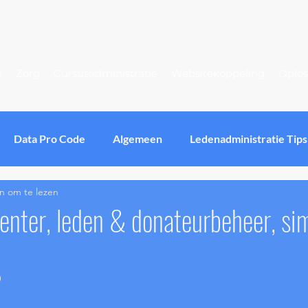
s
Zorg
Cursusadministratie
Websitekoppeling
Oplos
Data Pro Code
Algemeen
Ledenadministratie Tips
n om te lezen
ftware User Interface
Software UI
Software voor St
enter, leden & donateurbeheer, si
er Experience
Software voor Vereniging
Thuiszorg S
0
AVG
GDPR