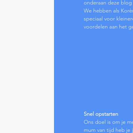
onderaan deze blog i
We hebben als Korèn
speciaal voor kleiner
voordelen aan het ge
Snel opstarten
Ons doel is om je me
mum van tijd heb je j