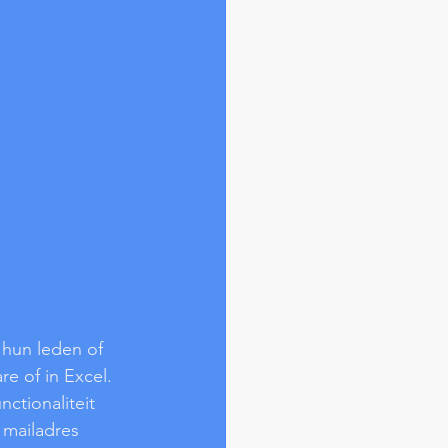
 hun leden of 
e of in Excel. 
ctionaliteit 
 mailadres 