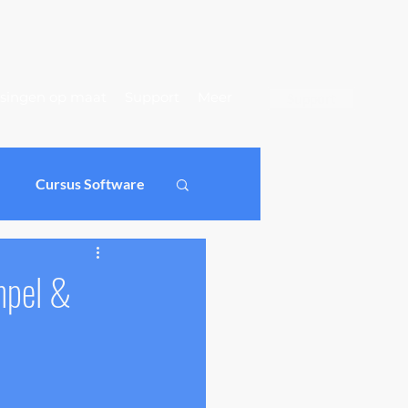
singen op maat
Support
Meer
Support
Cursus Software
ichtingen
mpel &
oftware