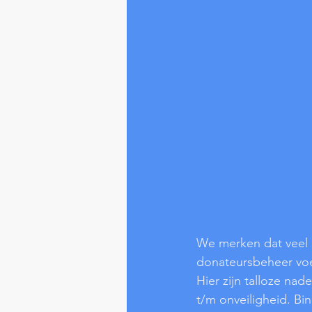
We merken dat veel k
donateursbeheer voer
Hier zijn talloze na
t/m onveiligheid. Bi