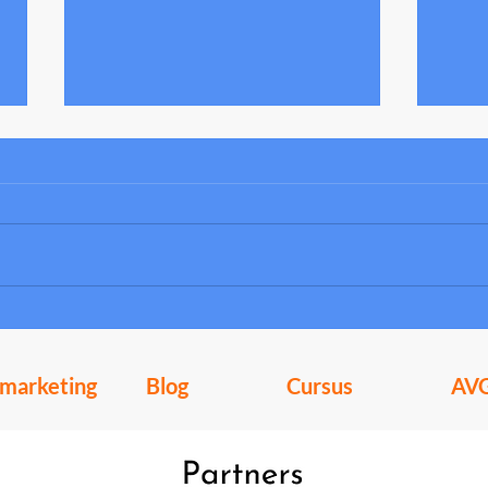
De thuiswerk revolutie is hier
Korèn,
hele c
lmarketing
Blog
Cursus
AV