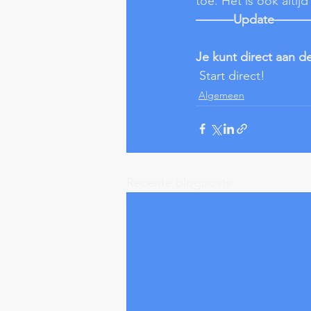
toe. Het is ook altij
———Update——
Je kunt direct aan d
Start direct!
Algemeen
Recente blogposts