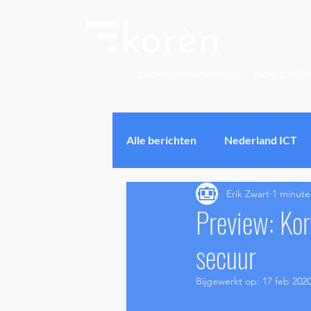
Ledenadministratie
Non-profit
Alle berichten
Nederland ICT
Erik Zwart
1 minute
Ledenbeheer Software
So
Preview: Kor
secuur
Software UX
Software Us
Bijgewerkt op:
17 feb 202
Online privacy & security