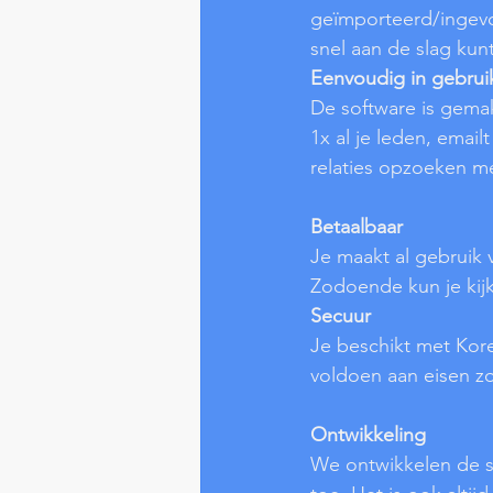
geïmporteerd/ingevo
snel aan de slag kunt
Eenvoudig in gebrui
De software is gemakk
1x al je leden, email
relaties opzoeken me
Betaalbaar
Je maakt al gebruik v
Zodoende kun je kijk
Secuur
Je beschikt met Kore
voldoen aan eisen zo
Ontwikkeling
We ontwikkelen de s