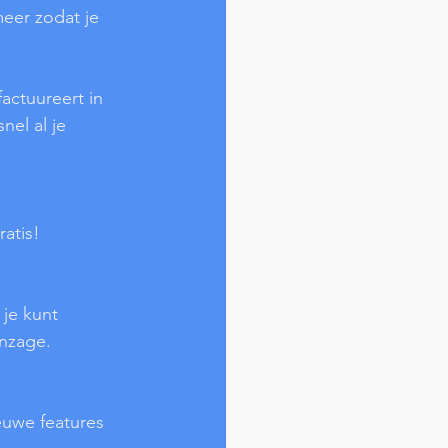
eer zodat je 
factuureert in 
nel al je 
atis! 
je kunt 
inzage.
uwe features 