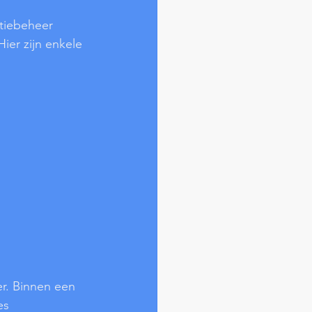
tiebeheer 
ier zijn enkele 
r. Binnen een 
es 