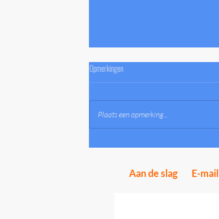
Opmerkingen
Plaats een opmerking...
De beste smoezen om toch niet thuis te
hoeven werken
Aan de slag
E-mai