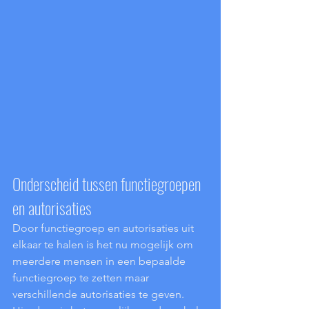
Onderscheid tussen functiegroepen 
en autorisaties
Door functiegroep en autorisaties uit 
elkaar te halen is het nu mogelijk om 
meerdere mensen in een bepaalde 
functiegroep te zetten maar 
verschillende autorisaties te geven. 