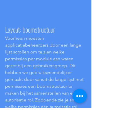
Layout: boomstructuur
Voorheen moesten 
applicatiebeheerders door een lange 
lijst scrollen om te zien welke 
permissies per module aan waren 
gezet bij een gebruikersgroep. Dit 
hebben we gebruiksvriendelijker 
gemaakt door vanuit de lange lijst met 
permissies een boomstructuur te 
maken bij het samenstellen van een 
autorisatie rol. Zodoende zie je sneller 
welke permissies een autorisatie rol 
verkregen heeft.
Algemeen