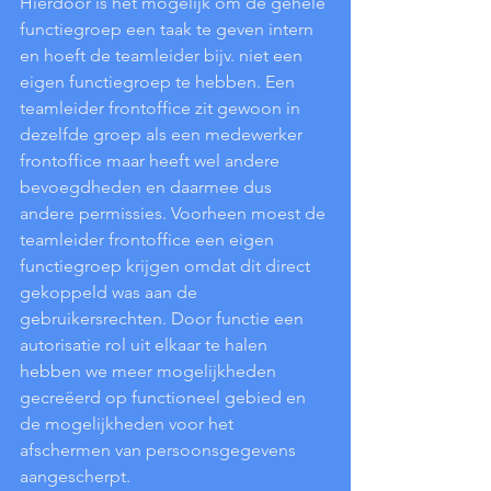
Hierdoor is het mogelijk om de gehele 
functiegroep een taak te geven intern 
en hoeft de teamleider bijv. niet een 
eigen functiegroep te hebben. Een 
teamleider frontoffice zit gewoon in 
dezelfde groep als een medewerker 
frontoffice maar heeft wel andere 
bevoegdheden en daarmee dus 
andere permissies. Voorheen moest de 
teamleider frontoffice een eigen 
functiegroep krijgen omdat dit direct 
gekoppeld was aan de 
gebruikersrechten. Door functie een 
autorisatie rol uit elkaar te halen 
hebben we meer mogelijkheden 
gecreëerd op functioneel gebied en 
de mogelijkheden voor het 
afschermen van persoonsgegevens 
aangescherpt.