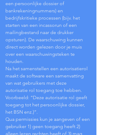
een persoonlijke dossier of 
bankrekeningnummers) en 
bedrijfskritieke processen (bijv. het 
starten van een incassorun of een 
mailingbestand naar de drukker 
opsturen). De waarschuwing kunnen 
direct worden gelezen door je muis 
over een waarschuwingsteken te 
houden.
Na het samenstellen een autorisatierol 
maakt de software een samenvatting 
van wat gebruikers met deze 
autorisatie rol toegang toe hebben. 
Voorbeeld: “Deze autorisatie rol geeft 
toegang tot het persoonlijke dossier, 
het BSN enz.)”.
Qua permissies kun je aangeven of een 
gebruiker 1) geen toegang heeft 2) 
alleen lezen rechten heeft of 3) mag 