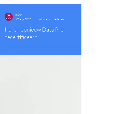
Karin
17 aug 2022
1 minuten om te lezen
Korèn opnieuw Data Pro
gecertificeerd