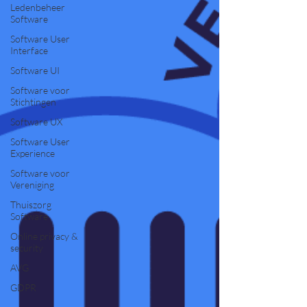
Ledenbeheer
Software
Software User
Interface
Software UI
Software voor
Stichtingen
Software UX
Software User
Experience
Software voor
Vereniging
Thuiszorg
Software
Online privacy &
security
AVG
GDPR