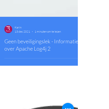
Karin
13 dec 2021
1 minuten om te lezen
Geen beveiligingslek - Informatie
over Apache Log4j 2