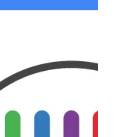
Begrijp je leden beter met behulp
van segmentatie