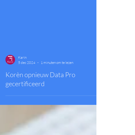
Karin
5 dec 2024
1 minuten om te lezen
Korèn opnieuw Data Pro
gecertificeerd