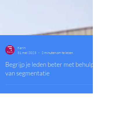
Karin
31 mei 2023
2 minuten om te lezen
Begrijp je leden beter met behulp
van segmentatie