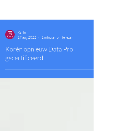
Karin
17 aug 2022
1 minuten om te lezen
Korèn opnieuw Data Pro
gecertificeerd