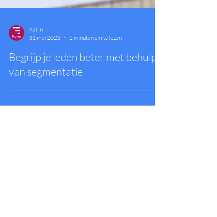
Karin
31 mei 2023
2 minuten om te lezen
Begrijp je leden beter met behulp
van segmentatie