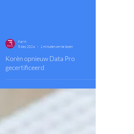
Karin
5 dec 2024
1 minuten om te lezen
Korèn opnieuw Data Pro
gecertificeerd