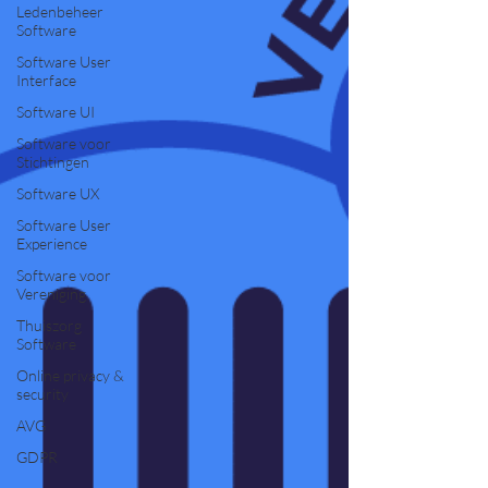
Ledenbeheer
Software
Software User
Interface
Software UI
Software voor
Stichtingen
Software UX
Software User
Experience
Software voor
Vereniging
Thuiszorg
Software
Online privacy &
security
AVG
GDPR