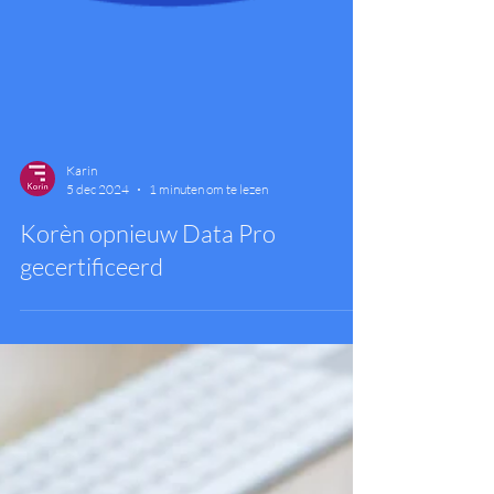
Karin
5 dec 2024
1 minuten om te lezen
Korèn opnieuw Data Pro
gecertificeerd