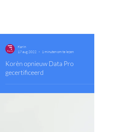
Karin
17 aug 2022
1 minuten om te lezen
Korèn opnieuw Data Pro
gecertificeerd