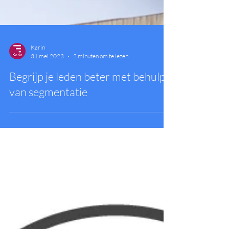
Karin
31 mei 2023
2 minuten om te lezen
Begrijp je leden beter met behulp
van segmentatie