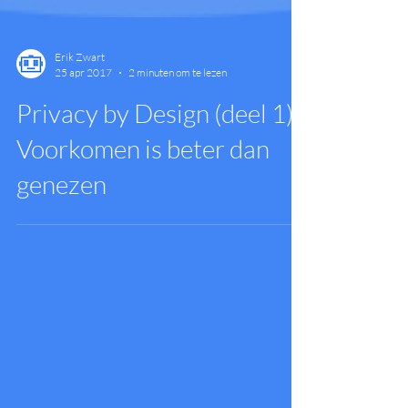
Erik Zwart
25 apr 2017
2 minuten om te lezen
Privacy by Design (deel 1):
Voorkomen is beter dan
genezen