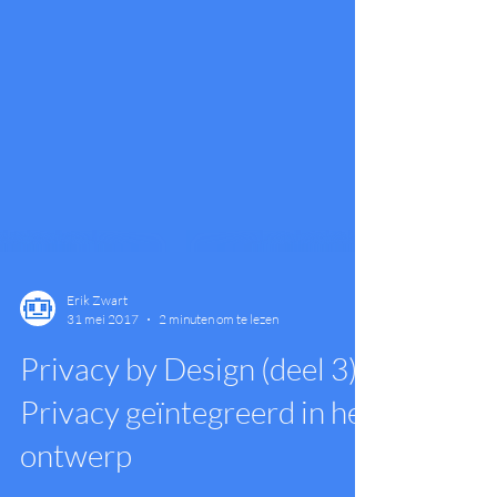
Erik Zwart
31 mei 2017
2 minuten om te lezen
Privacy by Design (deel 3):
Privacy geïntegreerd in het
ontwerp