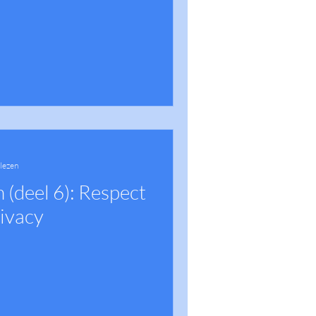
 lezen
 (deel 6): Respect
rivacy