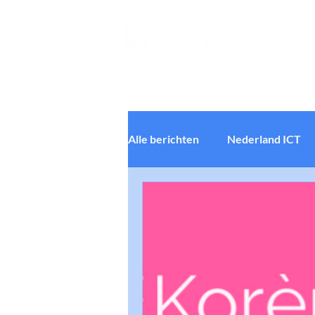
Ledenadministratie
Non-profit
Alle berichten
Nederland ICT
Ledenbeheer Software
So
Software UX
Software Us
Online privacy & security