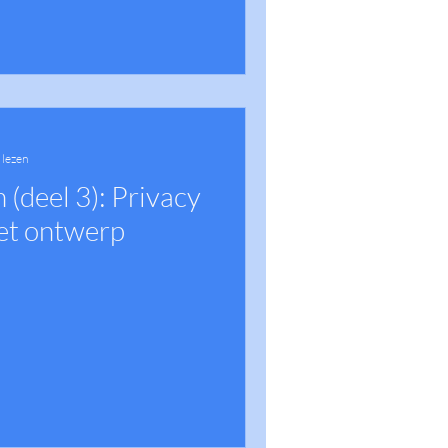
 lezen
 (deel 3): Privacy
het ontwerp