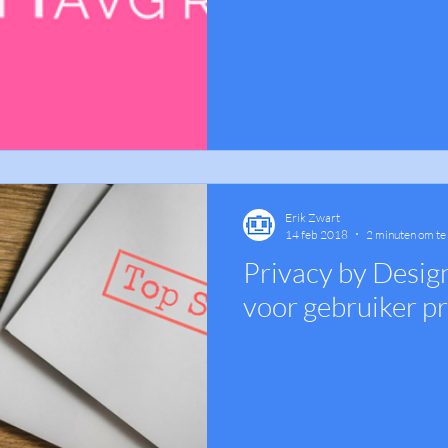
Erik Zwart
14 feb 2018
2 minuten om te
Privacy by Design
voor gebruiker p