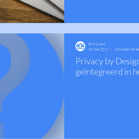
Erik Zwart
31 mei 2017
2 minuten om te
Privacy by Design
geïntegreerd in 