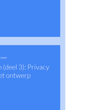
 lezen
 (deel 3): Privacy
het ontwerp