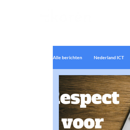
Ledenadministratie
Non-profit
Alle berichten
Nederland ICT
Ledenbeheer Software
So
Software UX
Software Us
Online privacy & security