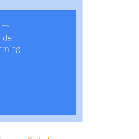
 lezen
r de
rming