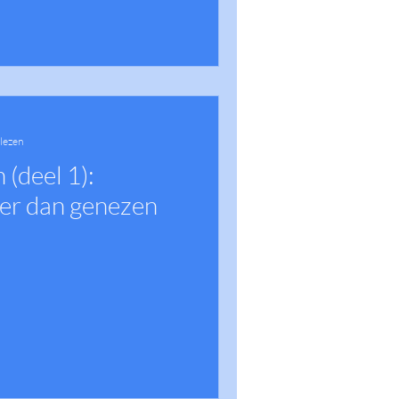
 lezen
 (deel 1):
er dan genezen