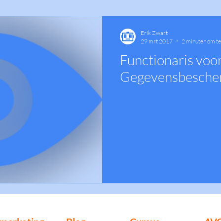
Erik Zwart
29 mrt 2017
2 minuten om te
Functionaris voo
Gegevensbesche