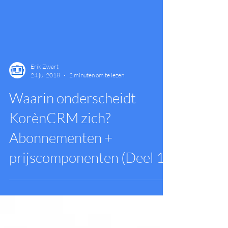
Erik Zwart
24 jul 2018
2 minuten om te lezen
Waarin onderscheidt
KorènCRM zich?
Abonnementen +
prijscomponenten (Deel 1)