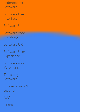
Ledenbeheer
Software
Software User
Interface
Software UI
Software voor
Stichtingen
Software UX
Software User
Experience
Software voor
Vereniging
Thuiszorg
Software
Online privacy &
security
AVG
GDPR