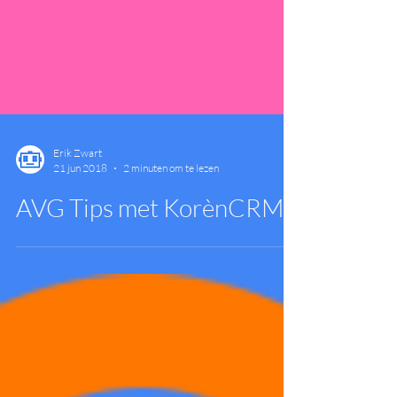
Erik Zwart
21 jun 2018
2 minuten om te lezen
AVG Tips met KorènCRM